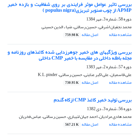
بررسی تاثیر عوامل موثر فرایندی بر روی شفافیت و بازده خمیر
APMP از چوب صنوبر تبریزی(populus nigra )
دوره 58، شماره 3، مهر 1384
محمد نجفیان اشرفی، حسین رسالتی، ضیا ء الدین حسینی
مشاهده مقاله
اصل مقاله
759.98 K
بررسی ویژگیهای های خمیر جوهرزدایی شده کاغذهای روزنامه و
مجله باطله داخلی در مقایسه با خمیر CMP داخلی
دوره 57، شماره 2، مهر 1383
علی قاسمیان، علی اکبر عنایتی، حسین رسالتی، K.L.pinder
مشاهده مقاله
اصل مقاله
730.95 K
بررسی تولید خمیر کاغذ CMP ازکاه گندم
دوره 56، شماره 3، دی 1382
محمد هادی مرادیان، احمد جهان لتیباری، حسین رسالتی، عباس فخریان
مشاهده مقاله
اصل مقاله
567.21 K