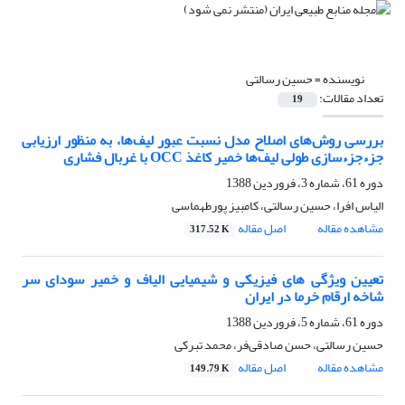
نویسنده =
حسین رسالتی
تعداد مقالات:
19
بررسی روش‌های اصلاح مدل نسبت عبور لیف‌ها، به منظور ارزیابی
جزءجزءسازی طولی لیف‌ها خمیر کاغذ OCC با غربال فشاری
دوره 61، شماره 3، فروردین 1388
الیاس افرا، حسین رسالتی، کامبیز پورطهماسی
مشاهده مقاله
اصل مقاله
317.52 K
تعیین ویژگی های فیزیکی و شیمیایی الیاف و خمیر سودای سر
شاخه ارقام خرما در ایران
دوره 61، شماره 5، فروردین 1388
حسین رسالتی، حسن صادقی‌فر، محمد تبرکی
مشاهده مقاله
اصل مقاله
149.79 K