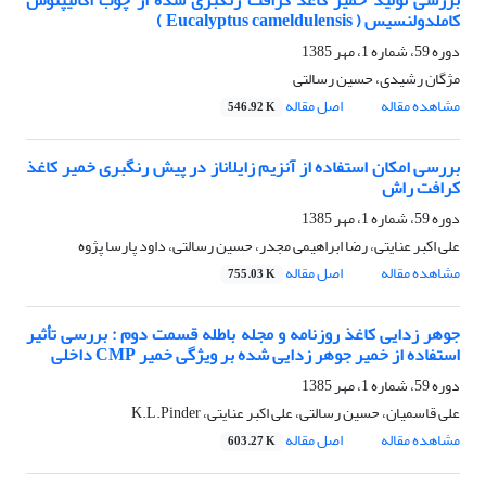
بررسی تولید خمیر کاغذ کرافت رنگبری شده از چوب اکالیپتوس
کاملدولنسیس ( Eucalyptus cameldulensis )
دوره 59، شماره 1، مهر 1385
مژگان رشیدی، حسین رسالتی
مشاهده مقاله
اصل مقاله
546.92 K
بررسی امکان استفاده از آنزیم زایلاناز در پیش رنگبری خمیر کاغذ
کرافت راش
دوره 59، شماره 1، مهر 1385
علی اکبر عنایتی، رضا ابراهیمی مجدر، حسین رسالتی، داود پارسا پژوه
مشاهده مقاله
اصل مقاله
755.03 K
جوهر زدایی کاغذ روزنامه و مجله باطله قسمت دوم : بررسی تأثیر
استفاده از خمیر جوهر زدایی شده بر ویژگی خمیر CMP داخلی
دوره 59، شماره 1، مهر 1385
علی قاسمیان، حسین رسالتی، علی اکبر عنایتی، K.L.Pinder
مشاهده مقاله
اصل مقاله
603.27 K