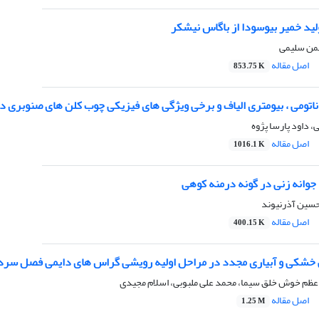
ید خمیر بیوسودا از باگاس نیشکر
بهمن سلیمی
اصل مقاله
853.75 K
ناتومی ، بیومتری الیاف و برخی ویژگی های فیزیکی چوب کلن های صنوبری د
، داود پارسا پژوه
اصل مقاله
1016.1 K
جوانه زنی در گونه درمنه کوهی
حسین آذرنیوند
اصل مقاله
400.15 K
خشکی و آبیاری مجدد در مراحل اولیه رویشی گراس های دایمی فصل سرد 
 اعظم خوش خلق سیما، محمد علی ملبوبی، اسلام مجیدی
اصل مقاله
1.25 M