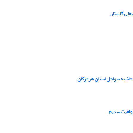
 ملی گلستان
ر حاشیه سواحل استان هرمزگان
سولفیت سدیم