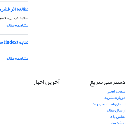
مطالعه اثر فشردگی
سعید مینایی، حسی
مشاهده مقاله
نمایه (index) سال 1383(شماره های 1-57 و2-57 و3-57 و4-57)
-
مشاهده مقاله
دسترسی سریع
آخرین اخبار
صفحه اصلی
درباره نشریه
اعضای هیات تحریریه
ارسال مقاله
تماس با ما
نقشه سایت