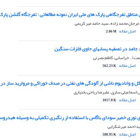
مناطق تفرجگاهی پارک های ملی ایران نمونه مطالعاتی : تفرجگاه گلشن پارک
، مرجان محمد زاده، سید حامد میر کریمی
اصل مقاله
2.06 M
د جامد در تصفیه پسابهای حاوی فلزات سنگین
مت ا.. خراسانی، کاظم نصرتی
اصل مقاله
562.23 K
ل و وانادیوم ناشی از آلودگی های نفتی در صدف خوراکی و مروارید ساز د
 اسماعیلی ساری، علیرضا ریاحی بختیاری
اصل مقاله
1017.8 K
ی نوری خمیر سودای باگاس با استفاده از رنگبری تکمیلی به وسیله هیدرو
ید احمد میرشکرایی
اصل مقاله
588.95 K