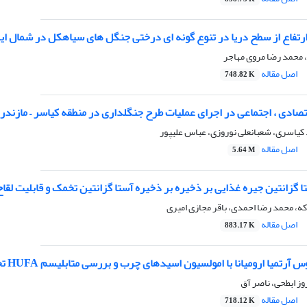
رتفاع از سطح دریا در تنوع گونه ای درختی جنگل های سیاهکل در شمال ای
، محمد رضا مروی مهاجر
اصل مقاله
748.82 K
صادی ، اجتماعی در اجرای عملیات طرح جنگلداری در منطقه کیاسر – مازندر
کیاسری، شعبانعلی نوروزی، عباس علیپور
اصل مقاله
5.64 M
ا گزانتین جیره غذایی بر ذخیره بر ذخیره آستا گزانتین تخمک و قابلیت لقا
اکه، محمد رضا احمدی، باقر مجازی امیری
اصل مقاله
883.17 K
تمیا ارومیانا با امولسیون اسیدهای چرب و بررسی متابلیسم HUFA تحت انکوباسیون سرد
وز ابطحی، ناصر آق
اصل مقاله
718.12 K