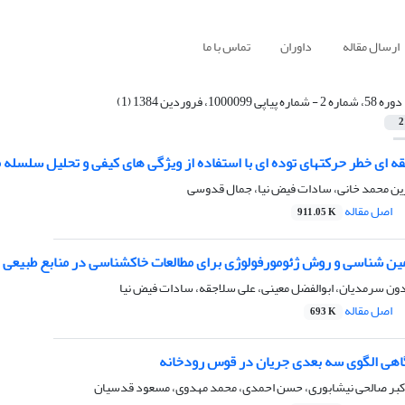
ارسال مقاله
داوران
تماس با ما
دوره 58، شماره 2 - شماره پیاپی 1000099، فروردین 1384 (1)
2
ر حرکتهای توده ای با استفاده از ویژگی های کیفی و تحلیل سلسله مراتبی سیستم (AHP) مطالعه مور
ن محمد خانی، سادات فیض نیا، جمال قدوسی
اصل مقاله
911.05 K
ن شناسی و روش ژئومورفولوژی برای مطالعات خاکشناسی در منابع طبیعی
ون سرمدیان، ابوالفضل معینی، علی سلاجقه، سادات فیض نیا
اصل مقاله
693 K
هی الگوی سه بعدی جریان در قوس رودخانه
اکبر صالحی نیشابوری، حسن احمدی، محمد مهدوی، مسعود قدسیان