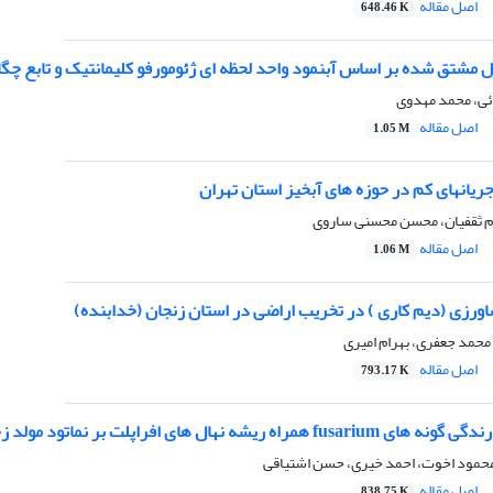
اصل مقاله
648.46 K
 مشتق شده بر اساس آبنمود واحد لحظه ای ژئومورفو کلیمانتیک و تابع چگا
ئی، محمد مهدوی
اصل مقاله
1.05 M
 جریانهای کم در حوزه های آبخیز استان تهران
م ثقفیان، محسن محسنی ساروی
اصل مقاله
1.06 M
اورزی (دیم کاری ) در تخریب اراضی در استان زنجان (خدابنده)
 محمد جعفری، بهرام امیری
اصل مقاله
793.17 K
های افراپلت بر نماتود مولد زخم ریشه در منطقه بهشهر مازندران
محمود اخوت، احمد خیری، حسن اشتیاقی
اصل مقاله
838.75 K