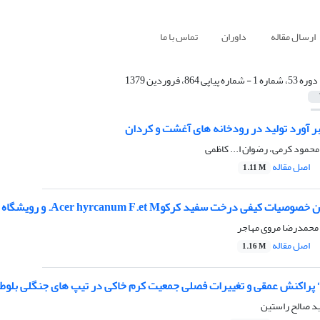
ارسال مقاله
داوران
تماس با ما
دوره 53، شماره 1 - شماره پیاپی 864، فروردین 1379
بر آورد تولید در رودخانه های آغشت و کردان
حمود کرمی، رضوان ا... کاظمی
اصل مقاله
1.11 M
 درخت سفید کرکوAcer hyrcanum F.et M. و رویشگاه در شیب شمالی البرز
محمدرضا مروی مهاجر
اصل مقاله
1.16 M
‘ پراکنش عمقی و تغییرات فصلی جمعیت کرم خاکی در تیپ های جنگلی بلوط- 
ید صالح راستین