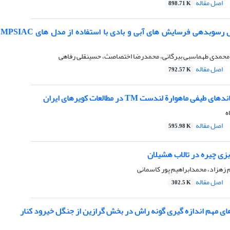
اصل مقاله
898.71 K
محمدی طهماسبی بیرگانی، محمدرضا اختصاصث، حسینقلی رفاهی
اصل مقاله
792.57 K
یفی ماهوارة لندست TM در مطالعات کویرهای ایران
ه
اصل مقاله
595.98 K
بزی چیره در تالاب هشیلان
 زهزاد، محمدابراهیم پور کاسمانی
اصل مقاله
302.5 K
ی مهم اندازه گیری گونه راش در بخش گرازین از جنگل خیرود کنار