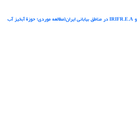
مقایسه پتانسیل رسوبدهی فرسایش های آبی و بادی با استفاده از مدل های MPSIAC و IRIFR.E.A در مناطق بیابانی ایران(مطالعه موردی؛ حوزة آبخیز آب