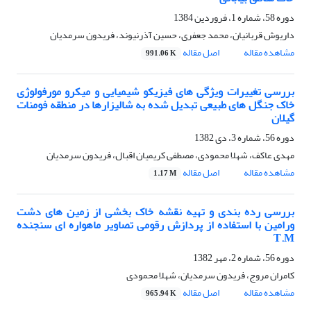
دوره 58، شماره 1، فروردین 1384
داریوش قربانیان، محمد جعفری، حسین آذرنیوند، فریدون سرمدیان
مشاهده مقاله
اصل مقاله
991.06 K
بررسی تغییرات ویژگی های فیزیکو شیمیایی و میکرو مورفولوژی
خاک جنگل های طبیعی تبدیل شده به شالیزارها در منطقه فومنات
گیلان
دوره 56، شماره 3، دی 1382
مهدی عاکف، شهلا محمودی، مصطفی کریمیان اقبال، فریدون سرمدیان
مشاهده مقاله
اصل مقاله
1.17 M
بررسی رده بندی و تهیه نقشه خاک بخشی از زمین های دشت
ورامین با استفاده از پردازش رقومی تصاویر ماهواره ای سنجنده
T.M
دوره 56، شماره 2، مهر 1382
کامران مروج، فریدون سرمدیان، شهلا محمودی
مشاهده مقاله
اصل مقاله
965.94 K