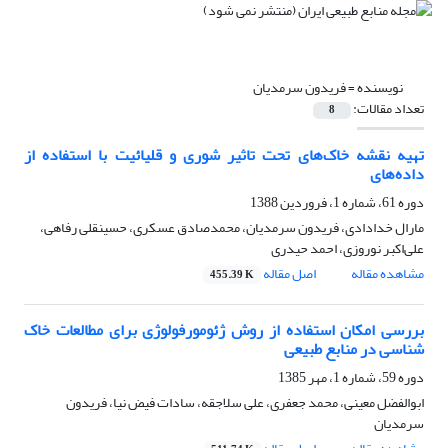
نویسنده =
فریدون سرمدیان
تعداد مقالات:
8
تهیه نقشه خاک‌های تحت تاثیر شوری و قلیائیت با استفاده از
داده‌های
دوره 61، شماره 1، فروردین 1388
مارال خدادادی، فریدون سرمدیان، محمدصادق عسکری، حسینقلی رفاهی،
علی‌اکبر نوروزی، احمد حیدری
مشاهده مقاله
اصل مقاله
455.39 K
بررسی امکان استفاده از روش ژئومورفولوژی برای مطالعات خاک
شناسی در منابع طبیعی
دوره 59، شماره 1، مهر 1385
ابوالفضل معینی، محمد جعفری، علی سلاجقه، سادات فیض نیا، فریدون
سرمدیان