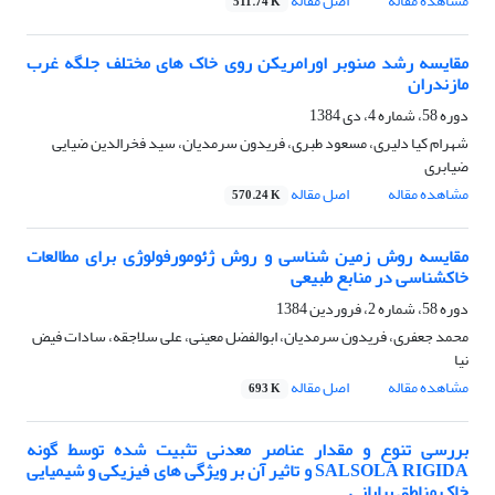
مشاهده مقاله
اصل مقاله
511.74 K
مقایسه رشد صنوبر اورامریکن روی خاک های مختلف جلگه غرب
مازندران
دوره 58، شماره 4، دی 1384
شهرام کیا دلیری، مسعود طبری، فریدون سرمدیان، سید فخرالدین ضیایی
ضیابری
مشاهده مقاله
اصل مقاله
570.24 K
مقایسه روش زمین شناسی و روش ژئومورفولوژی برای مطالعات
خاکشناسی در منابع طبیعی
دوره 58، شماره 2، فروردین 1384
محمد جعفری، فریدون سرمدیان، ابوالفضل معینی، علی سلاجقه، سادات فیض
نیا
مشاهده مقاله
اصل مقاله
693 K
بررسی تنوع و مقدار عناصر معدنی تثبیت شده توسط گونه
SALSOLA RIGIDA و تاثیر آن بر ویژگی های فیزیکی و شیمیایی
خاک مناطق بیابانی