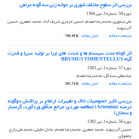
بررسی اثر سطوح مختلف شوری بر جوانه زنی سه گونه مرتعی
دوره 58، شماره 3، مهر 1384
علی تیموری، محمدرضا مقدم، حسین حیدری شریف آباد، محمد جعفری، حسین
آذرنیوند
مشاهده مقاله
اصل مقاله
700.49 K
اثر کوتاه مدت سیستم ها و شدت های چرا بر تولید سرپا و قدرت
گیاه BRUMUS TOMENTELLUS
دوره 57، شماره 1، تیر 1383
عباسعلی سندگل، محمدرضا مقدم
مشاهده مقاله
اصل مقاله
581.74 K
بررسی تاثیر خصوصیات خاک و تغییرات ارتفاع بر پراکنش دوگونه
درمنه (Artemisia) (مطالعه موردی: مراتع مناطق وردآورد، گرمسار
و سمنان)
دوره 56، شماره 1، تیر 1382
حسین آذرنیوند، محمد جعفری، محمدرضا مقدم، عادل جلیلی، محمدعلی زارع
چاهوکی