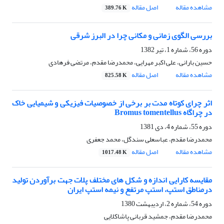
مشاهده مقاله
اصل مقاله
389.76 K
بررسی الگوی زمانی و مکانی چرا در البرز شرقی
دوره 56، شماره 1، تیر 1382
حسین بارانی، علی اکبر مهرایی، محمدرضا مقدم، مرتضی فرهادی
مشاهده مقاله
اصل مقاله
825.58 K
اثر چرای کوتاه مدت بر برخی از خصوصیات فیزیکی و شیمیایی خاک
در چراگاه Bromus tomentellus
دوره 55، شماره 4، دی 1381
محمدرضا مقدم، عباسعلی سندگل، محمد جعفری
مشاهده مقاله
اصل مقاله
1017.48 K
مقایسه کارایی اندازه و شکل های مختلف پلات جهت برآوردن تولید
درمناطق استپ، استپ مرتفع و نیمه استپ ایران
دوره 54، شماره 2، اردیبهشت 1380
محمدرضا مقدم، جمشید قربانی پاشاکلایی