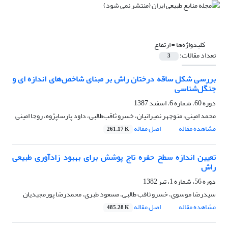
کلیدواژه‌ها =
ارتفاع
تعداد مقالات:
3
بررسی شکل ساقه درختان راش بر مبنای شاخص‌های اندازه ای و
جنگل‌شناسی
دوره 60، شماره 6، اسفند 1387
محمد امینی، منوچهر نمیرانیان، خسرو ثاقب‌طالبی، داود پارساپژوه، روجا امینی
مشاهده مقاله
اصل مقاله
261.17 K
تعیین اندازه سطح حفره تاج پوشش برای بهبود زادآوری طبیعی
راش
دوره 56، شماره 1، تیر 1382
سیدرضا موسوی، خسرو ثاقب طالبی، مسعود طبری، محمدرضا پورمجیدیان
مشاهده مقاله
اصل مقاله
485.28 K