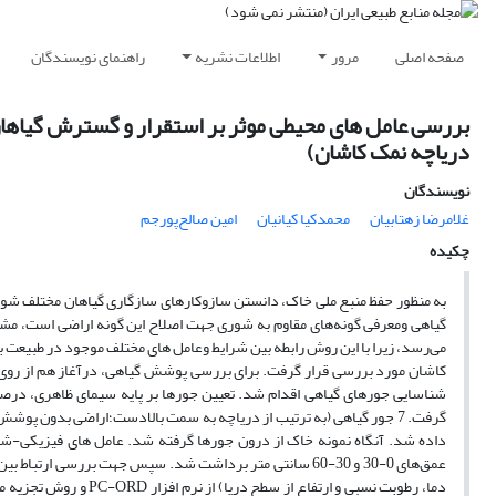
صفحه اصلی
مرور
اطلاعات نشریه
راهنمای نویسندگان
دریاچه نمک کاشان)
نویسندگان
غلامرضا زهتابیان
محمدکیا کیانیان
امین صالح‌پورجم
چکیده
به منظور حفظ منبع ملی خاک، دانستن سازوکارهای سازگاری گیاهان مختلف شو
گیاهی ومعرفی گونه‌های مقاوم به شوری جهت اصلاح این گونه اراضی است، مشخ
می‌رسد، زیرا با این روش رابطه بین شرایط وعامل های مختلف موجود در طبیع
شناسایی جور‌های گیاهی اقدام شد. تعیین جور‌ها بر پایه سیمای ظاهری، درصد 
داده شد. آنگاه نمونه خاک از درون جور‌ها گرفته شد. عامل های فیزیکی-شیم
عمق‌های 0-30 و 30-60 سانتی متر برداشت شد. سپس جهت بررس