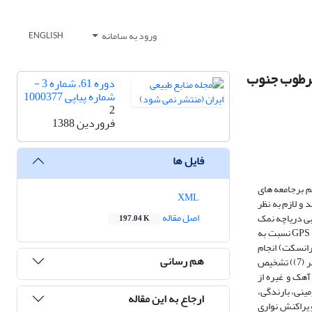
ورود به سامانه
ENGLISH
متغیره1 (مطالعه موردی: اراضی مرطوب جنوب
دوره 61، شماره 3 -
شماره پیاپی 1000377
2
فروردین 1388
فایل ها
م برجامعه های
XML
و لازم به نظر
اصل مقاله
بی دریاچه نمک
197.04 K
کاشان مورد بررسی قرار گرفت. برای بررسی پوشش گیاهی، درآغاز هم از روی عکس‌های هوایی و تعیین واحدهای کاری (QM, QC) و هم با پیمایش صحرایی و به کمک GPS نسبت به
رانسکت) انجام
هم رسانی
گرفت. 7 جور گیاهی (به ترتیب از دریاچه به سمت بالادست؛اراضی بدون پوشش (1)، گز (2)، اشنان (3)، اشنان- قره داغ (4)، قره داغ (5)، خارشتر- قره داغ (6) وخارشتر (7)) تشخیص
آهک و غیره از
مینی، بارندگی،
ارجاع به این مقاله
حیطی بر استقرار و پراکنش نواری