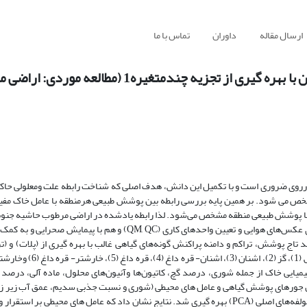
ارسال مقاله
داوران
تماس با ما
بررسی عامل های محیطی موثر بر استقرار و گسترش گیاهان با بهره گیری از تجزیه چند
رروی ضروری است و با تکمیل این دانش، هدف اصلی که شناخت رابطه علت ومعلولی حاک
ص می شود. بر همین پایه بررسی رابطه بین پوشش طبیعی هرمنطقه با عامل خاک مفید 
ت با پوشش طبیعی منطقه مشخص می‌شود. لذا رابطه یادشده در اراضی مرطوب حاشیه جنو
تاج پوشش، تراکم و دامنه پراکنش گونه‌های گیاهی غالب با بهره گیری از (پلات) و (ت
یایی خاک از جمله شوری، درصد گچ، کاتیون‌ها وآنیون‌های محلول، ماده آلی، درصد 
ی ارتباط بین جور‌های پوشش گیاهی و عامل های محیطی (شوری و نسبت جذبی سدیم، عمق آب زیر ز
دما، رطوبت نسبی و ارتفاع از سطح دریا) از نرم افزار PC-ORD و روش تجزیه مولفه‌های اصلی (PCA) بهره گیری شد. نتایج نشان داد که عامل های م