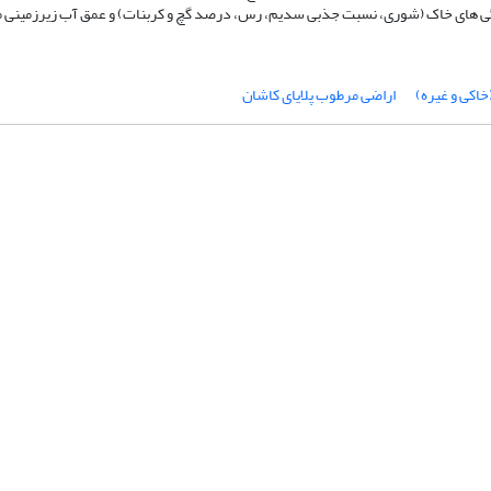
ژگی های خاک (شوری، نسبت جذبی سدیم، رس، درصد گچ و کربنات) و عمق آب زیرزمینی م
خاکی و غیره)
اراضی مرطوب پلایای کاشان