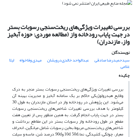
بررسی تغییرات ویژگی‌های ریخت‌سنجی رسوبات بستر
در جهت پایاب رودخانه واز (مطالعه موردی: حوزه آبخیز
واز، مازندران)
نویسندگان
سیدحمیدرضا صادقی
عبدالواحد خالدی‌درویشان
مهدی وفاخواه
لیلا
غلامی
چکیده
بررسی تغییرات ویژگی‌های ریخت‌سنجی رسوبات بستر منجر به درک
وقایع هیدرولوژیکی حاکم بر یک سامانه آبخیز و مدیریت بهینه آن
می‌شود. این پژوهش در رودخانه واز در استان مازندران به طول 30
کیلومتر با هدف بررسی تغییرات شاخص‌های ریخت‌سنجی رسوبات
بستر در جهت پایاب انجام گرفت. به همین منظور پس از تعیین هفت
مقطع در طول رودخانه واز رسوبات بستر در این مقاطع برداشت و
شاخص‌های ریخت‌سنجی مربوط به‌این رسوبات شامل میانگین، انحراف
معیار، چولگی، کشیدگی، نما،10d, 50d و90d, درصد شن، ماسه و سیلت