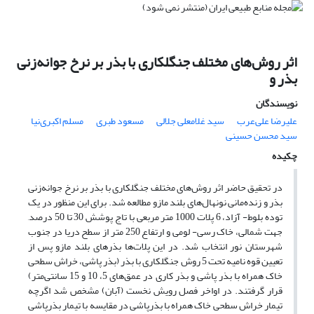
اثر روش‌های مختلف جنگلکاری با بذر بر نرخ جوانه‌زنی
بذر و
نویسندگان
علیرضا علی‌عرب
سید غلامعلی جلالی
مسعود طبری
مسلم اکبری‌نیا
سید محسن حسینی
چکیده
در تحقیق حاضر اثر روش‌های مختلف جنگلکاری با بذر بر نرخ جوانه‌زنی
بذر و زنده‌مانی نونهال‌های بلند مازو مطالعه شد. برای این منظور در یک
توده بلوط- آزاد، 6 پلات 1000 متر مربعی با تاج پوشش 30 تا 50 درصد,
جهت شمالی، خاک رسی- لومی و ارتفاع 250 متر از سطح دریا در جنوب
شهرستان نور انتخاب شد. در این پلات‌ها بذرهای بلند مازو پس از
تعیین قوه نامیه تحت 5 روش جنگلکاری با بذر (بذر پاشی، خراش سطحی
خاک همراه با بذر پاشی و بذر کاری در عمق‌های 5، 10 و 15 سانتی‌متر)
قرار گرفتند. در اواخر فصل رویش نخست (آبان) مشخص شد اگرچه
تیمار خراش سطحی خاک همراه با بذرپاشی در مقایسه با تیمار بذرپاشی