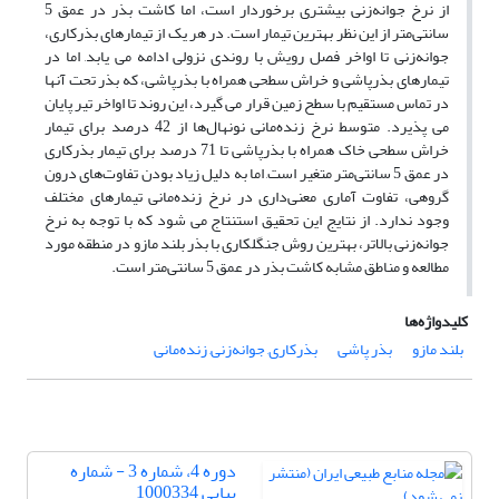
از نرخ جوانه‌زنی بیشتری برخوردار است، اما کاشت بذر در عمق 5
سانتی‌متر از این نظر بهترین تیمار است. در هر یک از تیمارهای بذرکاری،
جوانه‌زنی تا اواخر فصل رویش با روندی نزولی ادامه می یابد, اما در
تیمارهای بذرپاشی و خراش سطحی همراه با بذرپاشی، که بذر تحت آنها
در تماس مستقیم با سطح زمین قرار می گیرد، این روند تا اواخر تیر پایان
می پذیرد. متوسط نرخ زنده‌مانی نونهال‌ها از 42 درصد برای تیمار
خراش سطحی خاک همراه با بذرپاشی تا 71 درصد برای تیمار بذرکاری
در عمق 5 سانتی‌متر متغیر است, اما به دلیل زیاد بودن تفاوت‌های درون
گروهی، تفاوت آماری معنی‌داری در نرخ زنده‌مانی تیمارهای مختلف
وجود ندارد. از نتایج این تحقیق استنتاج می شود که با توجه به نرخ
جوانه‌زنی بالاتر، بهترین روش جنگلکاری با بذر بلند مازو در منطقه مورد
مطالعه و مناطق مشابه کاشت بذر در عمق 5 سانتی‌متر است.
کلیدواژه‌ها
بلند مازو
بذر پاشی
بذرکاری, جوانه‌زنی, زنده‌مانی
دوره 4، شماره 3 - شماره
پیاپی 1000334