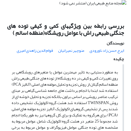
بررسی رابطه بین ویژگیهای کمی و کیفی توده های
جنگلی طبیعی راش با عوامل رویشگاه(منطقه اسالم )
نویسندگان
ایرج حسن زاد ناورودی
منوچهر نمیرانیان
قوام الدین زاهدی امیری
چکیده
به منظوردستیابی به تاثیر مهمترین عوامل یا متغیرهای رویشگاهی بر
روی تغییرات کمی و کیفی در ده رویشگاه از توده های جنگلی طبیعی راش
منطقه اسالم گیلان از روش تجزیه و تحلیل مولفه های اصلی (آنالیز PCA)
استفاده شد ابتدا با انجام برداشت های جامعه شناسی گیاهی بر مبنای
ترکیب عناصر رویشی بر اساس براون –بلانکه تجزیه و تحلیل خوشه ای از
روش TWINSPAN استفاده شد هشت گروه اکولوژیک تشخیص داده
شدند پس از تشخیص گروههای اکولوژیک آنالیز تجزیه مولفه های اصلی
(PCA) برای هرگروه به تفکیک و برای کل گروهها نیز به طور یکجا انجام
شد مجموعاً 25 متغیر در هشت گروه اکولوژیک شامل عوامل مربوط به
مشخصه های توده جنگلی عوامل فیزیوگراف و عوامل مربوط به برخی