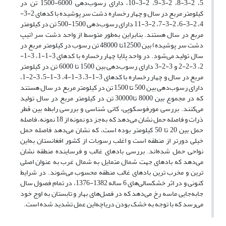
5، 2-3-8، 2-3-9، 2-3-10، دارای رسوب‌دهی 6000-1500 تن در
کیلومتر مربع در سال و چهار رخساره دشت سر پوشیده با کدهای 2-3-
4، 2-3-6، 2-3-7، 2-3-11 دارای رسوب‌دهی 1500-500 تن در کیلومتر
مربع در سال هستند. بنابراین به‌طور متوسط از واحد دشت سر (تیپ
دشت سر پوشیده) بین 12500تا 48000 تن رسوب در کیلومتر مربع در
سال تولید می‌شود. در واحد پلایا چهار رخساره با کدهای 3-1-1، 3-1-
2، 3-2-2 و 3-2-3 دارای رسوب‌دهی بین 1500 تا 6000 تن در کیلومتر
مربع در سال و چهار رخساره با کدهای 3-1-3، 3-1-4، 3-1-5، 3-2-1،
دارای رسوب‌دهی بین 500 تا 1500 تن در کیلومتر مربع در سال هستند
که در مجموع بین 8000 تا30000 تن در کیلومتر مربع در سال تولید
می‌کنند. بررسی مورفوسکوپی، کانی شناسی و بررسی رابطه بین قطر
ذرات و فاصله حمل نشان می‌دهد که به‌جز دو نمونه از 18 نمونه، فاصله
حمل بین 20 تا 50 کیلومتر بوده است، که نشان می‌دهد فاصله حمل
خیلی دورتر از منطقه است و اغلب رسوبات از کشور افغانستان به‌این
نواحی حمل شده‌اند. بررسی بادهای غالب و فرساینده منطقه نشان
می‌دهد که بادهای جهت شمال متمایل به شمال غرب به عنوان اصلی
ترین و مخرب ترین بادهای غالب منطقه محسوب می‌شوند. در شرایط
کنونی و در اثر خشکسالی‌های 6 ساله 1382-1376، در تمام فصول سال
جابه‌جایی ماسه رخ می‌دهد که در فصل‌های بهار و تابستان به اوج خود
می‌رسد که با توجه به خشک بودن دریاچه‌این عمل تشدید شده است.