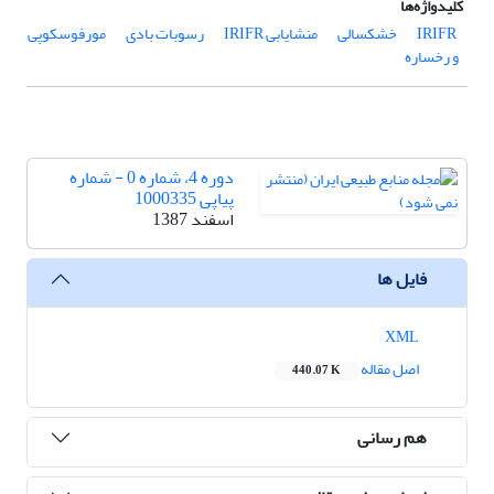
کلیدواژه‌ها
‌ IRIFR
خشکسالی
منشایابی IRIFR
رسوبات بادی
مورفوسکوپی
و رخساره
دوره 4، شماره 0 - شماره
پیاپی 1000335
اسفند 1387
فایل ها
XML
اصل مقاله
440.07 K
هم رسانی