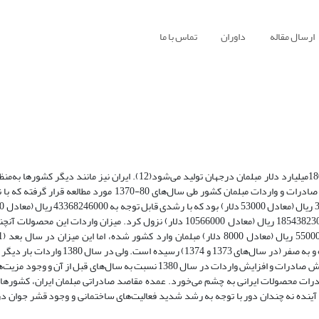
ارسال مقاله
داوران
تماس با ما
صنعت تولید مبلمان چوبی درجهان درحال رشد است. بنابر برآوردها سالانه 180میلیارد دلار مبلمان درجهان تولید می‌شود(12). ا
منابع ارزی بیشتر، تلاش دارد تا صادرات خود را افزایش دهد. در این بررسی صادرات و واردات مبلمان کشور طی سال‌های
در سال 1375 رسید، ولی پس از آن دچار کاهش شده و در سال 1380 به 18543823000 ریال (معادل 10566000 دلار) نزول کرد. میزان و
باورنکردنی 33259497000 ریال (475136000 دلار) رسیده و سپس نزول کرده و به صفر (در سال‌
به 388685000 ریال (معادل 221000 دلار) می‌رسد(1). با توجه به روند کلی کاهش صادرات و افزایش واردات در سال 1380 نسبت به سال
ادرات محصولات ایرانی به چشم می‌خورد. عمده مقاصد صادراتی مبلمان ایران، کشورهای
 در آینده نه چندان دور با توجه به رشد شدید فعالیت‌های ساختمانی و وجود قشر جوان