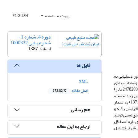
ورود به سامانه
ENGLISH
دوره 4، شماره 1 -
شماره پیاپی 1000332
اسفند 1387
فایل ها
یران نیز مانند دیگر کشورها به‌منظور دستیابی به
XML
 80-1370 مورد مطالعه قرار گرفته که با نوسانات زیادی
همراه بوده است. صادرات مبلمان چوبی کشور در سال 1370در حدود 3718000 ریال (معادل 53000 دلار) بود که با رشدی قابل توجه به 43368246000 ریال (معادل 24782000 دلار)
اصل مقاله
273.82 K
اردات این محصولات آنچنان زیاد نیست،
به‌طوری‌که در سال 1370 بر اساس آمار سالنامه‌های بازرگانی کشور حدود 550000 ریال (معادل 8000 دلار) مبلمان وارد کشور شده، اما این میزان در سال بعد (1371) به مقدار
های 1373 و 1374) رسیده است. ولی در سال 1380 واردات بار دیگر افزایش یافته و
هم رسانی
‌های قبل از آن و وجود مزیت‌های نسبی تولید
 تازه استقلال
ارجاع به این مقاله
 در شرف تشکیل