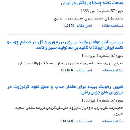
صنعت تخته چندلا و روکش در ایران
دوره 57، شماره 2، مهر 1383
مجید عزیزی، سعید امیری، محمد مدرس یزدی
مشاهده مقاله
اصل مقاله
1.04 M
بررسی تاثیر عوامل تولید بر روی بهره وری و کل در صنایع چوب و
کاغذ ایران (چوکا) با تاکید بر خط تولید خمیر و کاغذ
دوره 57، شماره 1، تیر 1383
معراج شرری، سعید امیری، احمد جهان لتیباری، سید فضل الله عمادیان
مشاهده مقاله
اصل مقاله
661.02 K
تعیین رطوبت بهینه برای مقدار جذب و عمق نفوذ کرئوزوت در
تراورس های چوبی راش
دوره 57، شماره 1، تیر 1383
حمیدرضا تقی یاری، داود پارسا پژوه، علی نقی کریمی مزرعه شاهی، سعید
امیری
مشاهده مقاله
اصل مقاله
540.54 K