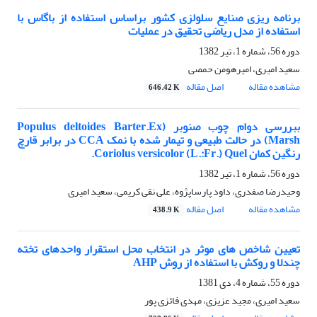
برنامه ریزی صنایع سلولزی کشور براساس استفاده از باگاس با
استفاده از مدل ریاضی تحقیق در عملیات
دوره 56، شماره 1، تیر 1382
سعید امیری، امیرهومن حمصی
مشاهده مقاله
اصل مقاله
646.42 K
ببررسی دوام چوب صنوبر (Populus deltoides Barter.Ex
Marsh) در حالت طبیعی و تیمار شده با نمک CCA در برابر قارچ
رنگین کمان Coriolus versicolor (L.:Fr.) Quel.
دوره 56، شماره 1، تیر 1382
وحیدرضا صفدری، داود پارساپژوه، علی نقی کریمی، سعید امیری
مشاهده مقاله
اصل مقاله
438.9 K
تعیین شاخص های موثر در انتخاب محل استقرار واحدهای تخته
چندلا و روکش با استفاده از روش AHP
دوره 55، شماره 4، دی 1381
سعید امیری، مجید عزیزی، مهدی فائزی پور