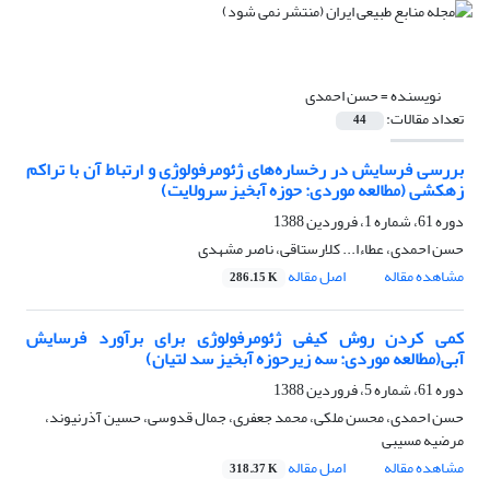
نویسنده =
حسن احمدی
تعداد مقالات:
44
بررسی فرسایش در رخساره‌های ژئومرفولوژی و ارتباط آن با تراکم
زهکشی (مطالعه موردی: حوزه آبخیز سرولایت)
دوره 61، شماره 1، فروردین 1388
حسن احمدی، عطاءا... کلارستاقی، ناصر مشهدی
مشاهده مقاله
اصل مقاله
286.15 K
کمی کردن روش کیفی ژئومرفولوژی برای برآورد فرسایش
آبی(مطالعه موردی: سه زیرحوزه آبخیز سد لتیان)
دوره 61، شماره 5، فروردین 1388
حسن احمدی، محسن ملکی، محمد جعفری، جمال قدوسی، حسین آذرنیوند،
مرضیه مسیبی
مشاهده مقاله
اصل مقاله
318.37 K